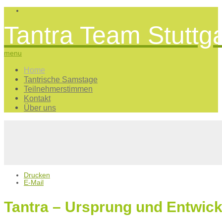
Tantra Team Stuttga
menu
Home
Tantrische Samstage
Teilnehmerstimmen
Kontakt
Über uns
Drucken
E-Mail
Tantra – Ursprung und Entwic