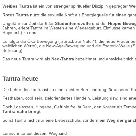
Weißes Tantra
ist ein von strenger spiritueller Disziplin geprägter
Rotes Tantra
nutzt die sexuelle Kraft als Energiequelle für einen ganz
Ungefähr zur Zeit der 68er
Studentenrevolte
und der
Hippie-Bewe
Jahren, erlebt Tantra im Westen eine Wiedergeburt. Einflüsse kame
Rajneesh) zu uns.
Es folgte die Öko-Bewegung („zurück zur Natur“), die neue Frauen
weiblichen Werte), die New-Age-Bewegung und die Esoterik-Welle (S
Befreiung).
Das neue Tantra wird als
Neo-Tantra
bezeichnet und entwickelt sich s
Tantra heute
Die Lehre des Tantra ist zu einer echten Bereicherung für unseren Ku
Festhalten, cool sein, zielorientiertes Handeln, Leistung usw. sind
ane
Doch Loslassen, Hingabe, Gefühle frei äußern, den Körper als Tempel
Tantra nahe bringt
.
So ist Tantra nicht nur eine Liebesschule, sondern ein
Weg der ganzh
Lernschritte auf diesem Weg sind